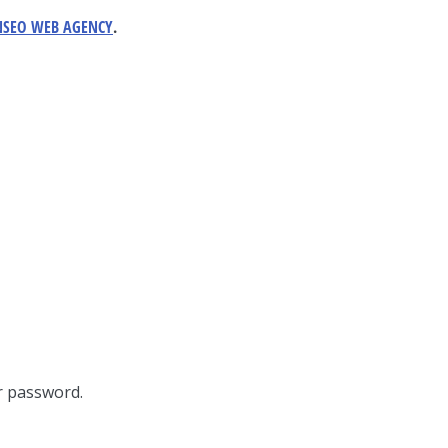
NSEO WEB AGENCY
.
r password.